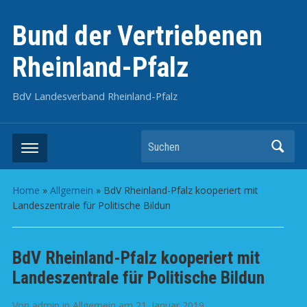
Bund der Vertriebenen
Rheinland-Pfalz
BdV Landesverband Rheinland-Pfalz
Suchen
Home
»
Allgemein
»
BdV Rheinland-Pfalz kooperiert mit
Landeszentrale für Politische Bildun
BdV Rheinland-Pfalz kooperiert mit
Landeszentrale für Politische Bildun
Von
admin
in
Allgemein
am
21. Januar 2019
.