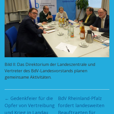
Bild II: Das Direktorium der Landeszentrale und
Vertreter des BdV-Landesvorstands planen
gemeinsame Aktivitäten.
←
Gedenkfeier für die
BdV Rheinland-Pfalz
Opfer von Vertreibung
fordert landesweiten
und Krieg in Landau
Beauftragten für