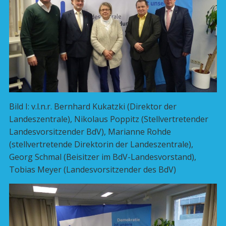
Bild I: v.l.n.r. Bernhard Kukatzki (Direktor der
Landeszentrale), Nikolaus Poppitz (Stellvertretender
Landesvorsitzender BdV), Marianne Rohde
(stellvertretende Direktorin der Landeszentrale),
Georg Schmal (Beisitzer im BdV-Landesvorstand),
Tobias Meyer (Landesvorsitzender des BdV)